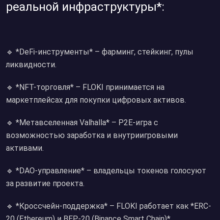
реальной инфраструктуры*:
🔹 *DeFi-инструменты* – фарминг, стейкинг, пулы
ликвидности.
🔹 *NFT-торговля* – FLOKI принимается на
маркетплейсах для покупки цифровых активов.
🔹 *Метавселенная Valhalla* – P2E-игра с
возможностью заработка и внутриигровыми
активами.
🔹 *DAO-управление* – владельцы токенов голосуют
за развитие проекта.
🔹 *Кроссчейн-поддержка* – FLOKI работает как *ERC-
20 (Ethereum) и BEP-20 (Binance Smart Chain)*.