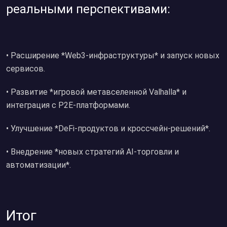
реальными перспективами:
•⁠ ⁠Расширение *Web3-инфраструктуры* и запуск новых
сервисов.
•⁠ ⁠Развитие *игровой метавселенной Valhalla* и
интеграция с P2E-платформами.
•⁠ ⁠Улучшение *DeFi-продуктов и кроссчейн-решений*.
•⁠ ⁠Внедрение *новых стратегий AI-торговли и
автоматизации*.
Итог