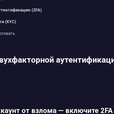
утентификацию (2FA)
ти (KYC)
орговать
двухфакторной аутентификаци
каунт от взлома — включите 2FA