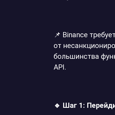
📌 Binance требу
от несанкциониро
большинства функ
API.
🔹 Шаг 1: Перейд