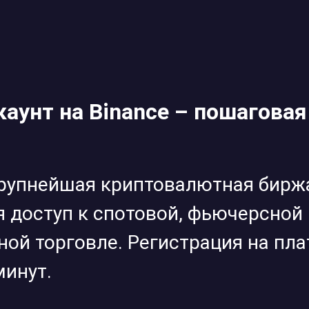
каунт на Binance – пошагова
 крупнейшая криптовалютная биржа
доступ к спотовой, фьючерсной 
ой торговле. Регистрация на пл
минут.