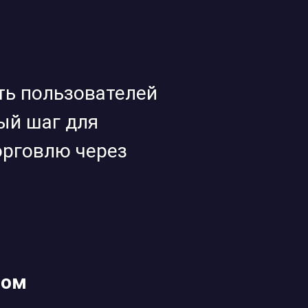
ить пользователей
ый шаг для
орговлю через
том