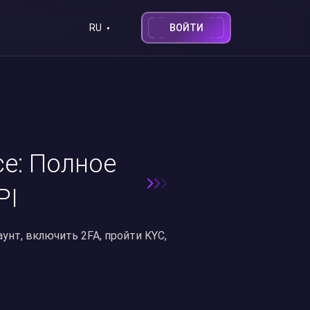
ВОЙТИ
RU
ce: Полное
PI
аунт, включить 2FA, пройти KYC,