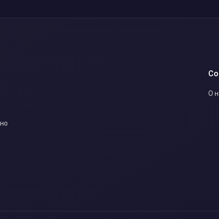
Co
О 
е
вно