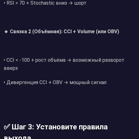
• RSI > 70 + Stochastic вниз → шорт
🔹 Связка 2 (Объёмная): CCI + Volume (или OBV)
• CCI < -100 + рост объёма → возможный разворот
вверх
• Дивергенция CCI + OBV → мощный сигнал
✅ Шаг 3: Установите правила
выхода