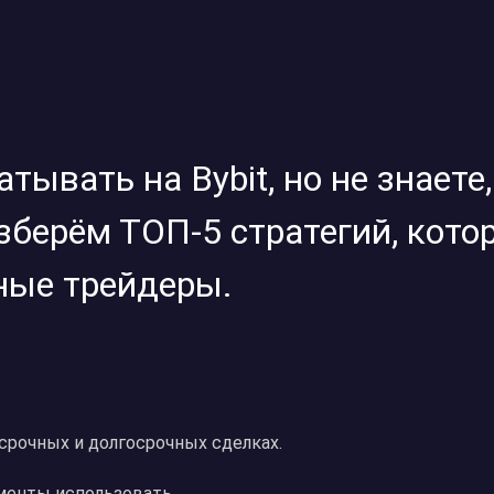
тывать на Bybit, но не знаете,
азберём ТОП-5 стратегий, кот
ные трейдеры.
осрочных и долгосрочных сделках.
менты использовать.