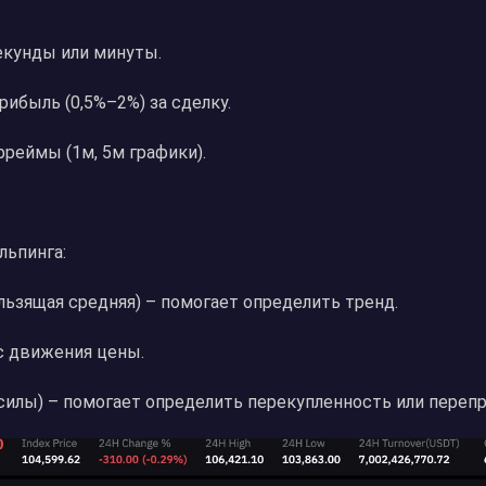
секунды или минуты.
ибыль (0,5%–2%) за сделку.
реймы (1м, 5м графики).
льпинга:
льзящая средняя) – помогает определить тренд.
с движения цены.
 силы) – помогает определить перекупленность или переп