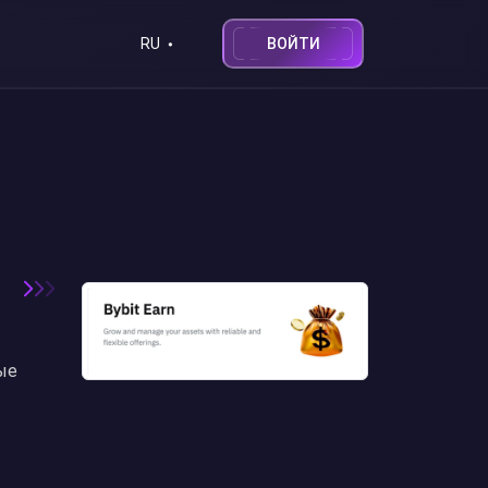
ВОЙТИ
RU
ые