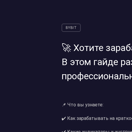
BYBIT
🚀 Хотите зараба
В этом гайде р
профессиональ
📌 Что вы узнаете:
✔️ Как зарабатывать на кратк
✔️ Какие индикаторы и инстру