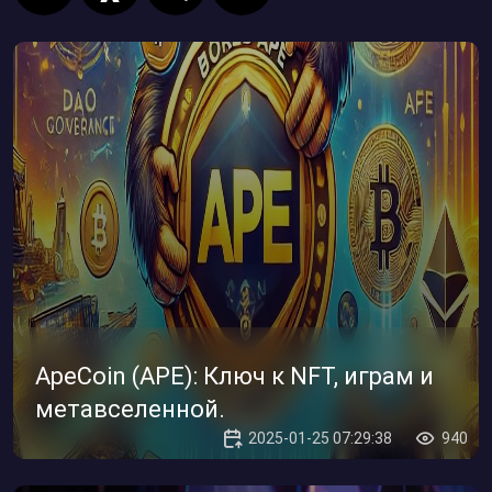
ApeCoin (APE): Ключ к NFT, играм и
метавселенной.
2025-01-25 07:29:38
940